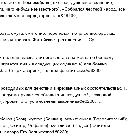
 только ед. Беспокойство, сильное душевное волнение,
, чего нибудь неизвестного). «Собрался честной народ, всё
 влекла меня сердца тревога.»&#8230; …
ота, смута, смятение, переполох, потрясение, ера лаш,
ьшивая тревога. Житейские треволнения. .. Ср …
сигнал для вызова личного состава на места по боевому
играется лишь в следующих случаях: а) для боевых
бы; б) при авариях, т. е. при фактических&#8230; …
роводимых для действий в чрезвычайных обстоятельствах. Т.
 предусматривается объявление воздушной, пожарной,
ах), кроме того, установлены аварийная&#8230; …
бокая (Блок); жуткая (Башкин); мучительная (Боровиковский);
ипен, Олигер, Фофанов); суетливая (Надсон) Эпитеты
щик двора Его Величества&#8230; …