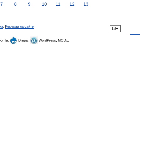
7
8
9
10
11
12
13
ка
,
Реклама на сайте
18+
omla,
Drupal,
WordPress, MODx.