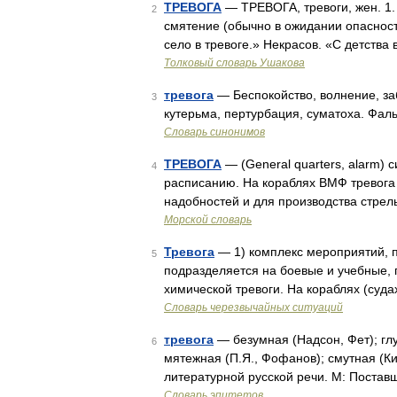
ТРЕВОГА
— ТРЕВОГА, тревоги, жен. 1.
2
смятение (обычно в ожидании опасности
село в тревоге.» Некрасов. «С детства
Толковый словарь Ушакова
тревога
— Беспокойство, волнение, заб
3
кутерьма, пертурбация, суматоха. Фал
Словарь синонимов
ТРЕВОГА
— (General quarters, alarm) 
4
расписанию. На кораблях ВМФ тревога 
надобностей и для производства стрель
Морской словарь
Тревога
— 1) комплекс мероприятий, п
5
подразделяется на боевые и учебные,
химической тревоги. На кораблях (суд
Словарь черезвычайных ситуаций
тревога
— безумная (Надсон, Фет); глу
6
мятежная (П.Я., Фофанов); смутная (К
литературной русской речи. М: Постав
Словарь эпитетов