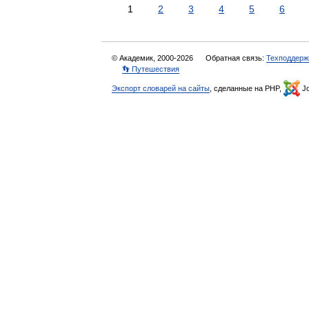
1
2
3
4
5
6
© Академик, 2000-2026
Обратная связь:
Техподдерж
👣 Путешествия
Экспорт словарей на сайты
, сделанные на PHP,
Jo