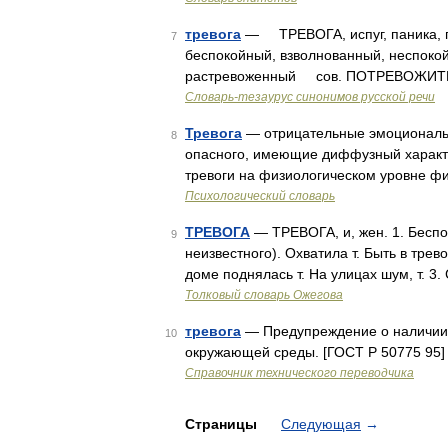
тревога
— ТРЕВОГА, испуг, паника, 
7
беспокойный, взволнованный, неспокой
растревоженный сов. ПОТРЕВОЖИТЬ, с
Словарь-тезаурус синонимов русской речи
Тревога
— отрицательные эмоциональ
8
опасного, имеющие диффузный характе
тревоги на физиологическом уровне ф
Психологический словарь
ТРЕВОГА
— ТРЕВОГА, и, жен. 1. Беспо
9
неизвестного). Охватила т. Быть в трево
доме поднялась т. На улицах шум, т. 3
Толковый словарь Ожегова
тревога
— Предупреждение о наличии 
10
окружающей среды. [ГОСТ Р 50775 95] 
Справочник технического переводчика
Страницы
Следующая
→