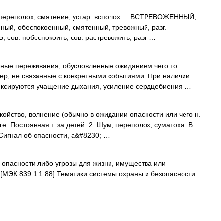
переполох, смятение, устар. всполох ВСТРЕВОЖЕННЫЙ,
ный, обеспокоенный, смятенный, тревожный, разг.
ов. побеспокоить, сов. растревожить, разг …
ные переживания, обусловленные ожиданием чего то
р, не связанные с конкретными событиями. При наличии
иксируются учащение дыхания, усиление сердцебиения …
койство, волнение (обычно в ожидании опасности или чего н.
ге. Постоянная т. за детей. 2. Шум, переполох, суматоха. В
. Сигнал об опасности, а&#8230; …
опасности либо угрозы для жизни, имущества или
[МЭК 839 1 1 88] Тематики системы охраны и безопасности …